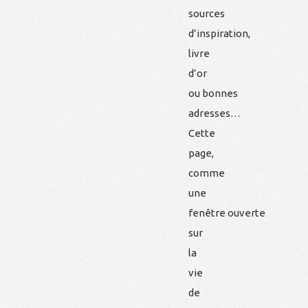
sources
d’inspiration,
livre
d’or
ou bonnes
adresses…
Cette
page,
comme
une
fenêtre ouverte
sur
la
vie
de