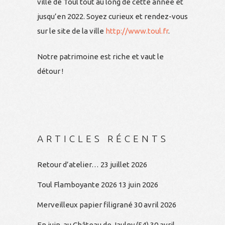
ville de Toul tout au long de cette année et
jusqu’en 2022. Soyez curieux et rendez-vous
sur le site de la ville
http://www.toul.fr
.
Notre patrimoine est riche et vaut le
détour !
ARTICLES RÉCENTS
Retour d’atelier…
23 juillet 2026
Toul Flamboyante 2026
13 juin 2026
Merveilleux papier filigrané
30 avril 2026
En juin, au Château de Jaulny (54)
30 avril