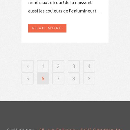
minéraux : eh oui ! de là naissent
aussi les couleurs de l'enlumineur ! ...
READ MORE
1
2
3
4
5
6
7
8
Chélidoines -
35, rue Bellevue - 54113 Charmes-la-