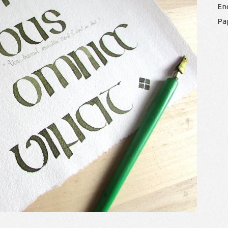
En
Pa