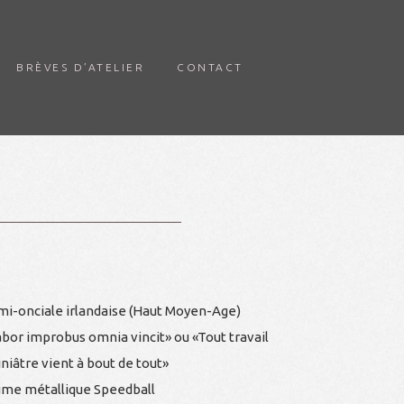
BRÈVES D’ATELIER
CONTACT
mi-onciale irlandaise (Haut Moyen-Age)
abor improbus omnia vincit» ou «Tout travail
niâtre vient à bout de tout»
ume métallique Speedball