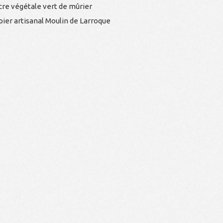
cre végétale vert de mûrier
pier artisanal Moulin de Larroque