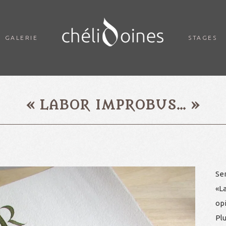
GALERIE
STAGES
« LABOR IMPROBUS… »
Se
«L
opi
Pl