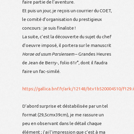
faire partie de l’aventure.
Et puis un jour, je reçois un courrier du COET,
le comité d’organisation du prestigieux
concours : je suis finaliste !
La suite, c’est la découverte du sujet du chef
d’oeuvre imposé, il portera sur le manuscrit
Horae ad usum Parsiensem
– Grandes Heures
de Jean de Berry-, folio 61r°, dont il faudra
faire un fac-similé.
https://gallica.bnf.fr/ark:/12148/btv1b520004510/
D’abord surprise et déstabilisée par un tel
format (29,5cmx39cm), je me rassure un
peu en observant dans le détail chaque
élément ; j’ai l’impression que c’est à ma