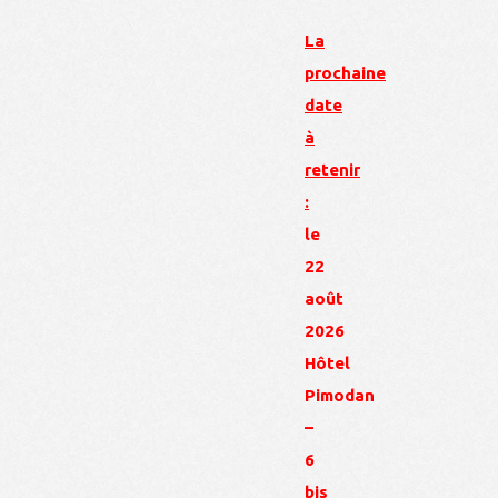
La
prochaine
date
à
retenir
:
le
22
août
2026
Hôtel
Pimodan
–
6
bis