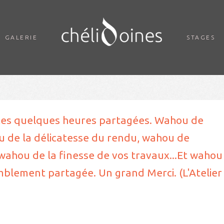
GALERIE
STAGES
ces quelques heures partagées. Wahou de
ou de la délicatesse du rendu, wahou de
 wahou de la finesse de vos travaux...Et wahou
mblement partagée. Un grand Merci. (L'Atelier