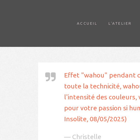
ACCUEIL
L’ATELIER
Effet "wahou" pendant 
toute la technicité, wah
l'intensité des couleurs,
pour votre passion si hu
Insolite, 08/05/2025)
— Christelle