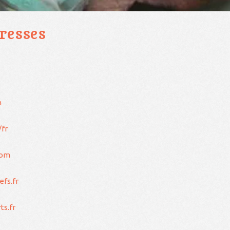
resses
m
fr
com
efs.fr
s.fr