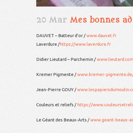
20 Mar
Mes bonnes ad
DAUVET – Batteur d’or /
www.dauvet.fr
Laverdure /
https://www.laverdure.fr
Didier Lieutard – Parchemin /
www.lieutard.co
Kremer Pigmente /
www.kremer-pigmente.de/
Jean-Pierre GOUY /
www.lespapiersdumoulin.
Couleurs et reliefs /
https://www.couleursetreli
Le Géant des Beaux-Arts /
www.geant-beaux-art